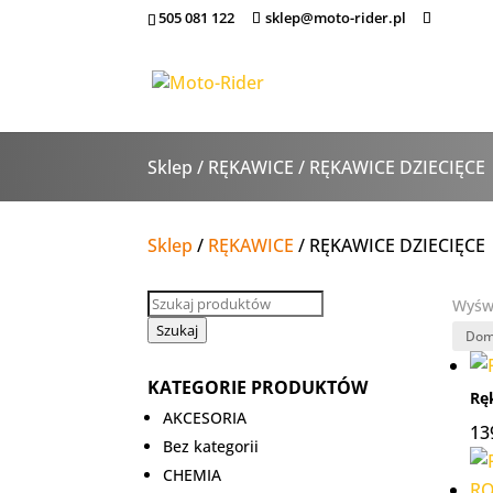
505 081 122
sklep@moto-rider.pl
Sklep
/
RĘKAWICE
/ RĘKAWICE DZIECIĘCE
Sklep
/
RĘKAWICE
/ RĘKAWICE DZIECIĘCE
Wyszukiwarka
Wyświ
produktów
Szukaj
KATEGORIE PRODUKTÓW
Rę
AKCESORIA
13
Bez kategorii
CHEMIA