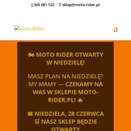
505 081 122
sklep@moto-rider.pl
🏍️
MOTO RIDER OTWARTY
W NIEDZIELĘ!
MASZ PLAN NA NIEDZIELĘ?
MY MAMY —
CZEKAMY NA
WAS W SKLEPIE MOTO-
RIDER.PL!
🔥
📅
NIEDZIELA, 28 CZERWCA
🛒
NASZ SKLEP BĘDZIE
OTWARTY