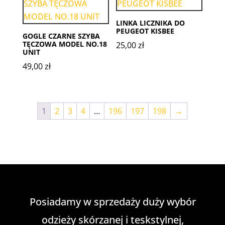
LINKA LICZNIKA DO
PEUGEOT KISBEE
GOGLE CZARNE SZYBA
TĘCZOWA MODEL NO.18
25,00
zł
UNIT
49,00
zł
1
2
3
4
…
196
197
198
→
Posiadamy w sprzedaży duży wybór
odzieży skórzanej i teskstylnej,