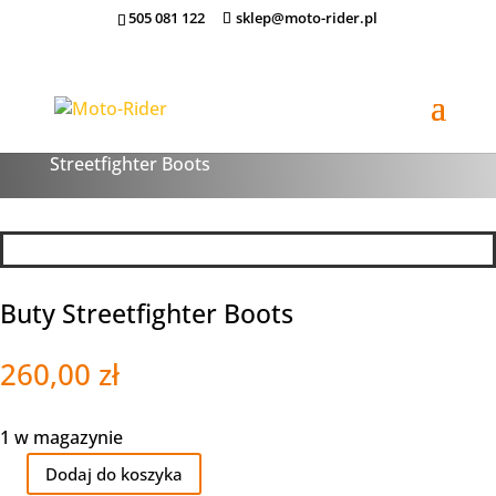
505 081 122
sklep@moto-rider.pl
Sklep
/
OBUWIE
/
BUTY KLASYCZNE
/ Buty
Streetfighter Boots
Buty Streetfighter Boots
260,00
zł
1 w magazynie
Dodaj do koszyka
ilość