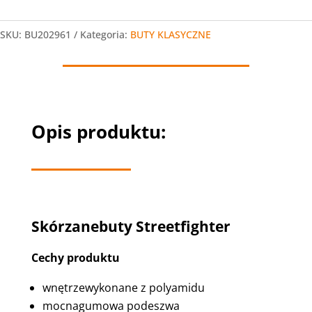
Buty
Streetfighter
SKU:
BU202961
Kategoria:
BUTY KLASYCZNE
Boots
Opis produktu:
Skórzanebuty Streetfighter
Cechy produktu
wnętrzewykonane z polyamidu
mocnagumowa podeszwa