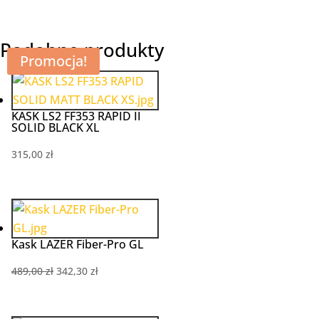
Podobne produkty
Promocja!
KASK LS2 FF353 RAPID II
SOLID BLACK XL
315,00
zł
Kask LAZER Fiber-Pro GL
Pierwotna
Aktualna
489,00
zł
342,30
zł
cena
cena
wynosiła:
wynosi: