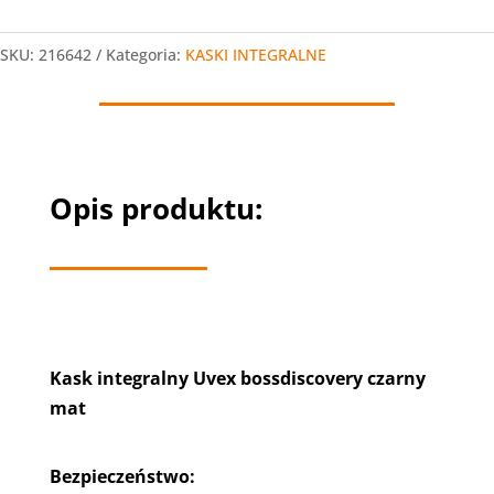
Kask
integralny
SKU:
216642
Kategoria:
KASKI INTEGRALNE
Uvex
boss
discovery
Opis produktu:
Kask integralny Uvex bossdiscovery czarny
mat
Bezpieczeństwo: