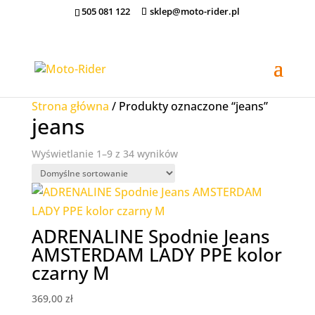
505 081 122
sklep@moto-rider.pl
Strona główna
/ Produkty oznaczone “jeans”
jeans
Wyświetlanie 1–9 z 34 wyników
ADRENALINE Spodnie Jeans
AMSTERDAM LADY PPE kolor
czarny M
369,00
zł