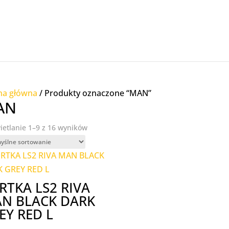
na główna
/ Produkty oznaczone “MAN”
AN
etlanie 1–9 z 16 wyników
RTKA LS2 RIVA
N BLACK DARK
EY RED L