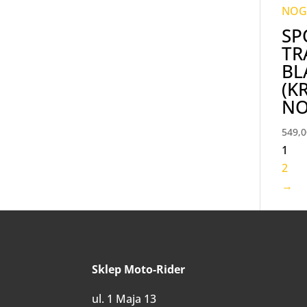
SP
TR
BL
(K
NO
549,
1
2
→
Sklep Moto-Rider
ul. 1 Maja 13