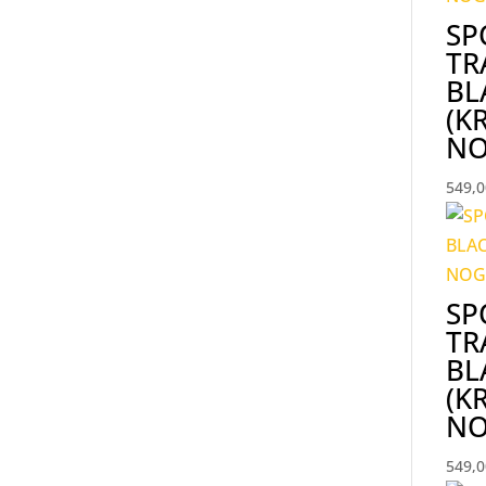
SP
TR
BL
(K
NO
549,
SP
TR
BL
(K
NO
549,