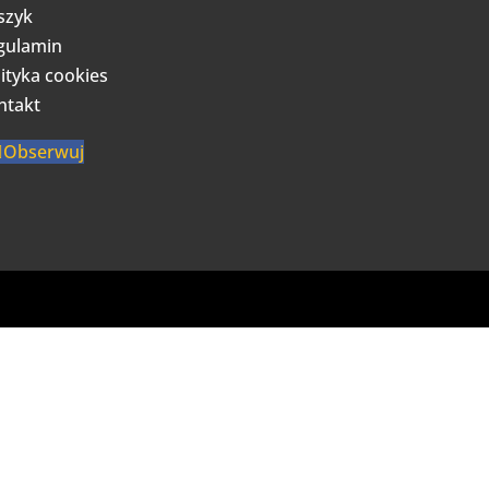
szyk
gulamin
ityka cookies
ntakt
Obserwuj