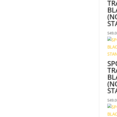
TR
BL
(N
ST
549,
SP
TR
BL
(N
ST
549,