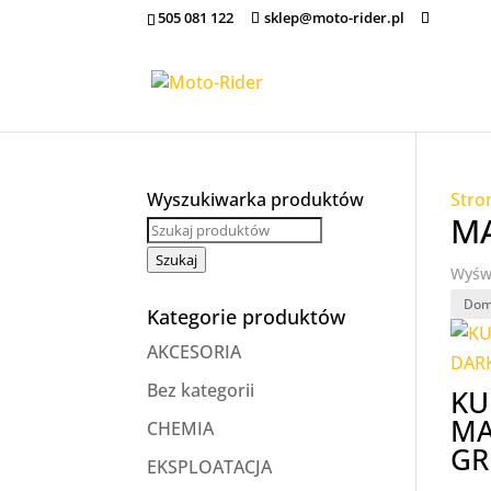
505 081 122
sklep@moto-rider.pl
Wyszukiwarka produktów
Stro
M
Szukaj
Wyświ
Kategorie produktów
AKCESORIA
Bez kategorii
KU
MA
CHEMIA
GR
EKSPLOATACJA