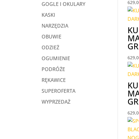
629,
GOGLE I OKULARY
KASKI
NARZĘDZIA
KU
MA
OBUWIE
GR
ODZIEŻ
629,
OGUMIENIE
PODRÓŻE
RĘKAWICE
KU
SUPEROFERTA
MA
GR
WYPRZEDAŻ
629,