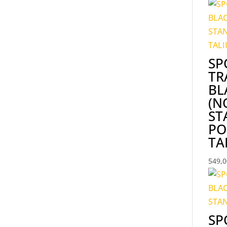
SP
TR
BL
(N
ST
PO
TAL
549,
SP