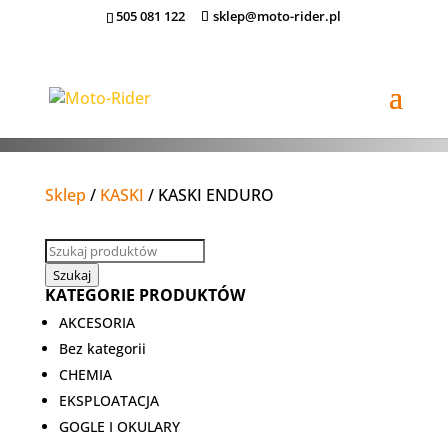
505 081 122
sklep@moto-rider.pl
Sklep
/
KASKI
/ KASKI ENDURO
Sklep
/
KASKI
/ KASKI ENDURO
Wyszukiwarka
produktów
Szukaj
KATEGORIE PRODUKTÓW
AKCESORIA
Bez kategorii
CHEMIA
EKSPLOATACJA
GOGLE I OKULARY