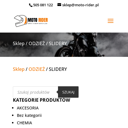
505 081 122
sklep@moto-rider.pl
Sklep
/
ODZIEŻ
/ SLIDERY
Sklep
/
ODZIEŻ
/ SLIDERY
Wyszukiwarka
produktów
SZUKAJ
KATEGORIE PRODUKTÓW
AKCESORIA
Bez kategorii
CHEMIA